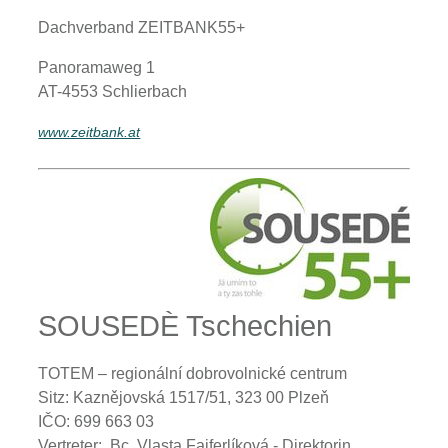
Dachverband ZEITBANK55+
Panoramaweg 1
AT-4553 Schlierbach
www.zeitbank.at
SOUSEDÈ Tschechien
TOTEM – regionální dobrovolnické centrum
Sitz: Kaznějovská 1517/51, 323 00 Plzeň
IČO: 699 663 03
Vertreter: Bc. Vlasta Faiferlíková - Direktorin