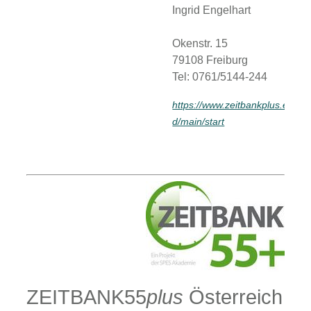
Ingrid Engelhart
Okenstr. 15
79108 Freiburg
Tel: 0761/5144-244
https://www.zeitbankplus.eu/sit
d/main/start
ZEITBANK55
plus
Österreich