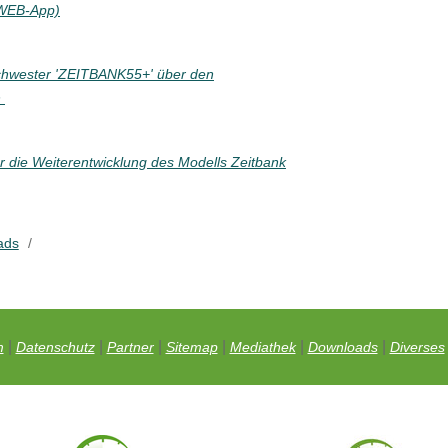
(WEB-App)
Schwester 'ZEITBANK55+' über den
n
r die Weiterentwicklung des Modells Zeitbank
ads
/
|
|
|
|
|
|
m
Datenschutz
Partner
Sitemap
Mediathek
Downloads
Diverses