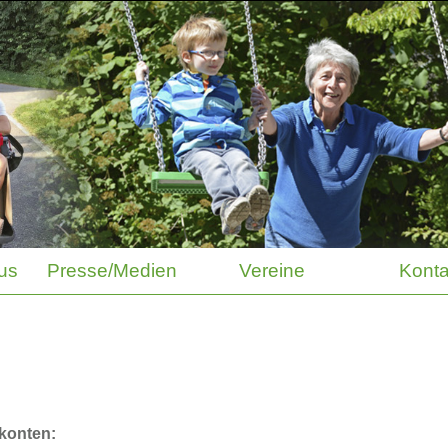
us
Presse/Medien
Vereine
Konta
konten: