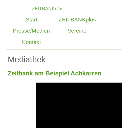
ZEITBANK
plus
Start
ZEITBANKplus
Presse/Medien
Vereine
Kontakt
Mediathek
Zeitbank am Beispiel Achkarren