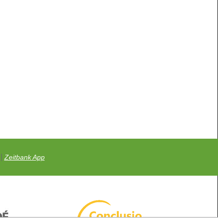
|
Zeitbank App