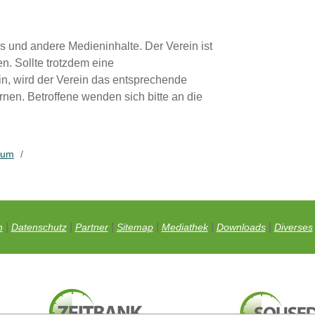
os und andere Medieninhalte. Der Verein ist
n. Sollte trotzdem eine
n, wird der Verein das entsprechende
en. Betroffene wenden sich bitte an die
sum
/
|
|
|
|
|
|
m
Datenschutz
Partner
Sitemap
Mediathek
Downloads
Diverses